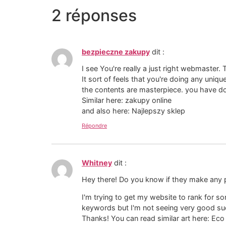
2 réponses
bezpieczne zakupy
dit :
I see You're really a just right webmaster.
It sort of feels that you're doing any uniqu
the contents are masterpiece. you have don
Similar here: zakupy online
and also here: Najlepszy sklep
Répondre
Whitney
dit :
Hey there! Do you know if they make any p
I'm trying to get my website to rank for s
keywords but I'm not seeing very good suc
Thanks! You can read similar art here: Eco