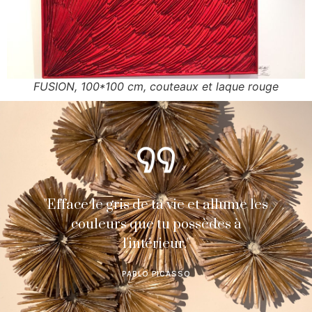
FUSION, 100*100 cm, couteaux et laque rouge
"Efface le gris de ta vie et allume les
couleurs que tu possèdes à
l'intérieur."
PABLO PICASSO