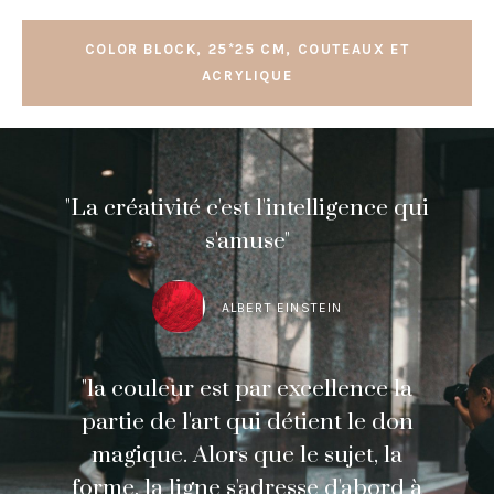
COLOR BLOCK, 25*25 CM, COUTEAUX ET
ACRYLIQUE
"La créativité c'est l'intelligence qui
s'amuse"
ALBERT EINSTEIN
"la couleur est par excellence la
partie de l'art qui détient le don
magique. Alors que le sujet, la
forme, la ligne s'adresse d'abord à