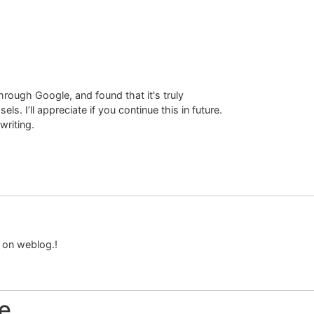
hrough Google, and found that it's truly
s. I’ll appreciate if you continue this in future.
writing.
d on weblog.!
e