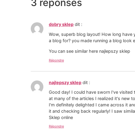
3 réponses
dobry sklep
dit :
Wow, superb blog layout! How long have 
a blog for? you made running a blog look ea
You can see similar here najlepszy sklep
Répondre
najlepszy sklep
dit :
Good day! I could have sworn I've visited 
at many of the articles I realized it's new
I'm definitely delighted I came across it an
it and checking back regularly! I saw simila
Sklep online
Répondre