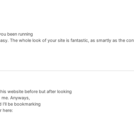
you been running
sy. The whole look of your site is fantastic, as smartly as the con
this website before but after looking
 to me. Anyways,
d I'll be bookmarking
r here: