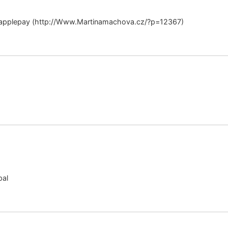
s applepay (http://Www.Martinamachova.cz/?p=12367)
pal