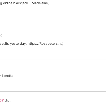
 online blackjack - Madeleine,
g​
sults yesterday​, https://Rosapeters.nl/,
 Loretta -
67
dit :