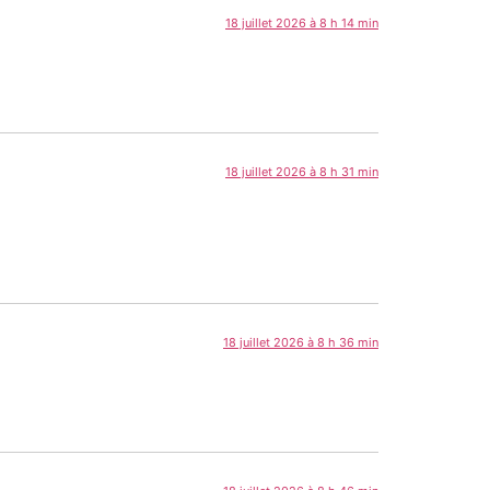
18 juillet 2026 à 8 h 14 min
18 juillet 2026 à 8 h 31 min
18 juillet 2026 à 8 h 36 min