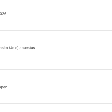
2026
sito (Joie) apuestas
ppen