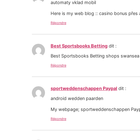
automaty vklad mobil
Here is my web blog :: casino bonus pře
Répondre
Best Sportsbooks Betting
dit :
Best Sportsbooks Betting shops swansea
Répondre
sportweddenschappen Paypal
dit :
android wedden paarden
My webpage; sportweddenschappen Pay
Répondre