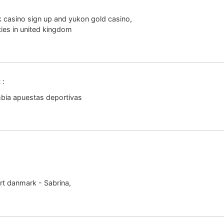
k casino sign up and yukon gold casino,
ities in united kingdom
 :
mbia apuestas deportivas
rt danmark - Sabrina,