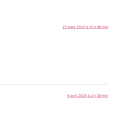
27 mars 2024 à 15 h 48 min
6 avril 2024 à 3 h 39 min