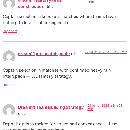
dream11 fantasy team
min
construction
dit :
Captain selection in knockout matches where teams have
nothing to lose — attacking cricket.
Répondre
27 juillet 2026 à 13 h 15 min
dream11 pre-match guide
dit :
Captain selection in matches with confirmed heavy rain
interruption — D/L fantasy strategy.
Répondre
29 juillet 2026 à 8 h 05
Dream11 Team Building Strategy
min
dit :
Deposit options ranked for speed and convenience — fund
your contests in under a minute.