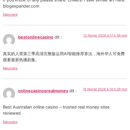
blogexpander.com
Répondre
12 février 2026 à 17 h 06 min
bestonlinecasino
dit :
真实的人类第三季高清完整版运用AI智能推荐算法，海外华人可免费
观看最新热播剧集。
Répondre
15 février 2026 à 14 h 29 min
onlinecasinosrealmoney
dit :
Best Australian online casino – trusted real money sites
reviewed
Répondre