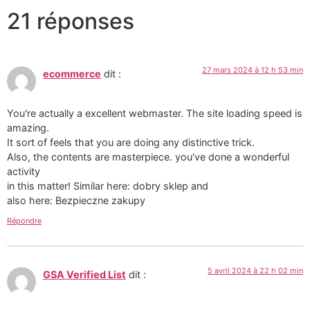
21 réponses
27 mars 2024 à 12 h 53 min
ecommerce
dit :
You're actually a excellent webmaster. The site loading speed is
amazing.
It sort of feels that you are doing any distinctive trick.
Also, the contents are masterpiece. you've done a wonderful
activity
in this matter! Similar here: dobry sklep and
also here: Bezpieczne zakupy
Répondre
5 avril 2024 à 22 h 02 min
GSA Verified List
dit :